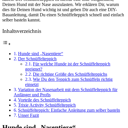
Deinen Hund mit der Nase auszulasten. Wir erklären Dir, warum
dies für Deinen Hund wichtig ist und geben Dir auch eine DIY-
Bauanleitung, damit Du einen Schnüffelteppich schnell und einfach
selber basteln kannst.
Inhaltsverzeichnis
Hunde sind „Nasentiere“
Der Schnüffelteppich
Für welche Hunde ist der Schnüffelteppich
geeignet?
Die richtige Größe des Schnüffelteppichs
Wie Du den Teppich zum Schnüffeln richtig
einsetzt
Variation der Nasenarbeit mit dem Schnüffelteppich für
Anfänger und Profis
Vorteile des Schnüffelteppich
Trixie Activity Schnüffelteppich
Schnüffelteppich: Einfache Anleitung zum selber basteln
Unser Fazit
Hunde sind „Nasentiere“