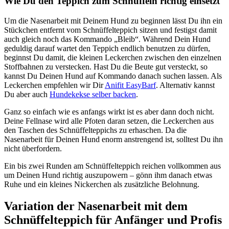
Wie Du den Teppich zum Schnüffeln richtig einsetzt
Um die Nasenarbeit mit Deinem Hund zu beginnen lässt Du ihn ein
Stückchen entfernt vom Schnüffelteppich sitzen und festigst damit
auch gleich noch das Kommando „Bleib“. Während Dein Hund
geduldig darauf wartet den Teppich endlich benutzen zu dürfen,
beginnst Du damit, die kleinen Leckerchen zwischen den einzelnen
Stoffbahnen zu verstecken. Hast Du die Beute gut versteckt, so
kannst Du Deinen Hund auf Kommando danach suchen lassen. Als
Leckerchen empfehlen wir Dir
Anifit EasyBarf
. Alternativ kannst
Du aber auch
Hundekekse selber backen
.
Ganz so einfach wie es anfangs wirkt ist es aber dann doch nicht.
Deine Fellnase wird alle Pfoten daran setzen, die Leckerchen aus
den Taschen des Schnüffelteppichs zu erhaschen. Da die
Nasenarbeit für Deinen Hund enorm anstrengend ist, solltest Du ihn
nicht überfordern.
Ein bis zwei Runden am Schnüffelteppich reichen vollkommen aus
um Deinen Hund richtig auszupowern – gönn ihm danach etwas
Ruhe und ein kleines Nickerchen als zusätzliche Belohnung.
Variation der Nasenarbeit mit dem
Schnüffelteppich für Anfänger und Profis