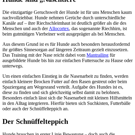
Die einzigartige Geruchswelt der Hunde ist für uns Menschen kaum
nachvollziehbar. Hunde nehmen Gerüche durch unterschiedliche
Kanäle auf – ihre Riechschleimhaut ist deutlich größer als die des
Menschen und auch der
Allocortex
, das sogenannte Riechhirn, ist
beim gutmütigen Vierbeiner weit ausgeprägter als bei Menschen.
Aus diesem Grund ist es für Hunde auch besonders herausfordernd
ihr größtes Sinnesorgan auf längeren Zeitraum gezielt einzusetzen.
Das Training mit der Nase reicht dabei vom
Mantrailing
für
ausgebildete Hunde bis hin zur einfachen Futtersuche zu Hause oder
unterwegs.
Um einen einfachen Einstieg in die Nasenarbeit zu finden, werden
einfach kleinere Brocken Futter auf den Rasen gestreut oder beim
Spaziergang am Wegesrand verteilt. Aufgabe des Hundes ist es,
diese zu finden und sich gleichzeitig selbst damit zu belohnen.
Besonders einfach lässt sich die Nasenarbeit mit kleinen Hilfsmitteln
in den Alltag integrieren. Hierfür bieten sich Suchkisten, Futterbälle
oder auch der Schnüffelteppich an.
Der Schnüffelteppich
Hunde brauchen in erster Linie Bewegung – doch auch die