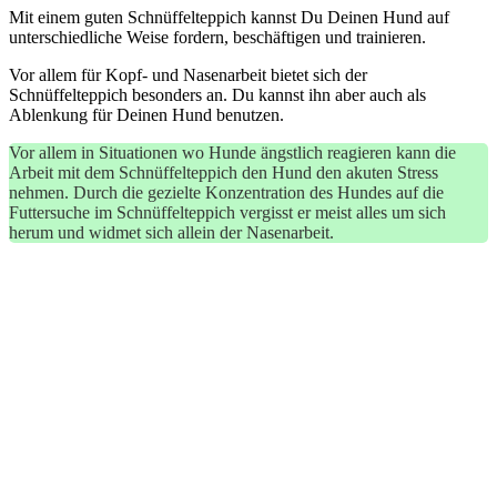
Mit einem guten Schnüffelteppich kannst Du Deinen Hund auf
unterschiedliche Weise fordern, beschäftigen und trainieren.
Vor allem für Kopf- und Nasenarbeit bietet sich der
Schnüffelteppich besonders an. Du kannst ihn aber auch als
Ablenkung für Deinen Hund benutzen.
Vor allem in Situationen wo Hunde ängstlich reagieren kann die
Arbeit mit dem Schnüffelteppich den Hund den akuten Stress
nehmen. Durch die gezielte Konzentration des Hundes auf die
Futtersuche im Schnüffelteppich vergisst er meist alles um sich
herum und widmet sich allein der Nasenarbeit.