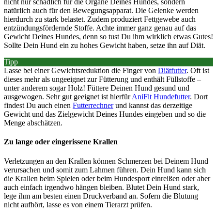
nicht nur schädlich für die Organe Deines Hundes, sondern
natürlich auch für den Bewegungsapparat. Die Gelenke werden
hierdurch zu stark belastet. Zudem produziert Fettgewebe auch
entzündungsfördernde Stoffe. Achte immer ganz genau auf das
Gewicht Deines Hundes, denn so tust Du ihm wirklich etwas Gutes!
Sollte Dein Hund ein zu hohes Gewicht haben, setze ihn auf Diät.
Tipp
Lasse bei einer Gewichtsreduktion die Finger von
Diätfutter
. Oft ist
dieses mehr als ungeeignet zur Fütterung und enthält Füllstoffe –
unter anderem sogar Holz! Füttere Deinen Hund gesund und
ausgewogen. Sehr gut geeignet ist hierfür
AniFit Hundefutter
. Dort
findest Du auch einen
Futterrechner
und kannst das derzeitige
Gewicht und das Zielgewicht Deines Hundes eingeben und so die
Menge abschätzen.
Zu lange oder eingerissene Krallen
Verletzungen an den Krallen können Schmerzen bei Deinem Hund
verursachen und somit zum Lahmen führen. Dein Hund kann sich
die Krallen beim Spielen oder beim Hundesport einreißen oder aber
auch einfach irgendwo hängen bleiben. Blutet Dein Hund stark,
lege ihm am besten einen Druckverband an. Sofern die Blutung
nicht aufhört, lasse es von einem Tierarzt prüfen.