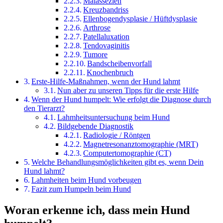
Malassezien
Kreuzbandriss
Ellenbogendysplasie / Hüftdysplasie
Arthrose
Patellaluxation
Tendovaginitis
Tumore
Bandscheibenvorfall
Knochenbruch
Erste-Hilfe-Maßnahmen, wenn der Hund lahmt
Nun aber zu unseren Tipps für die erste Hilfe
Wenn der Hund humpelt: Wie erfolgt die Diagnose durch
den Tierarzt?
Lahmheitsuntersuchung beim Hund
Bildgebende Diagnostik
Radiologie / Röntgen
Magnetresonanztomographie (MRT)
Computertomographie (CT)
Welche Behandlungsmöglichkeiten gibt es, wenn Dein
Hund lahmt?
Lahmheiten beim Hund vorbeugen
Fazit zum Humpeln beim Hund
Woran erkenne ich, dass mein Hund