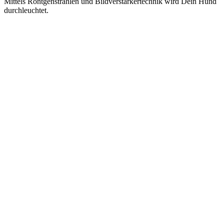
Mittels Röntgenstrahlen und Bildverstärkertechnik wird Dein Hund
durchleuchtet.