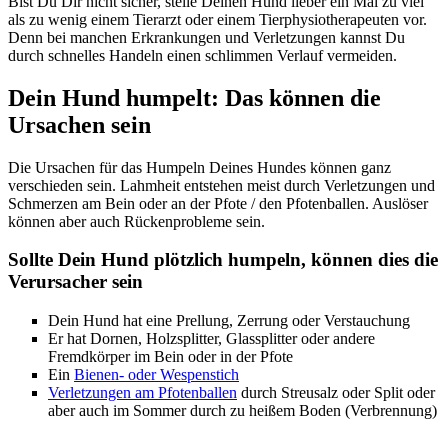
Bist Du Dir nicht sicher, stelle Deinen Hund lieber ein Mal zu viel
als zu wenig einem Tierarzt oder einem Tierphysiotherapeuten vor.
Denn bei manchen Erkrankungen und Verletzungen kannst Du
durch schnelles Handeln einen schlimmen Verlauf vermeiden.
Dein Hund humpelt: Das können die
Ursachen sein
Die Ursachen für das Humpeln Deines Hundes können ganz
verschieden sein. Lahmheit entstehen meist durch Verletzungen und
Schmerzen am Bein oder an der Pfote / den Pfotenballen. Auslöser
können aber auch Rückenprobleme sein.
Sollte Dein Hund plötzlich humpeln, können dies die
Verursacher sein
Dein Hund hat eine Prellung, Zerrung oder Verstauchung
Er hat Dornen, Holzsplitter, Glassplitter oder andere
Fremdkörper im Bein oder in der Pfote
Ein
Bienen- oder Wespenstich
Verletzungen am Pfotenballen
durch Streusalz oder Split oder
aber auch im Sommer durch zu heißem Boden (Verbrennung)