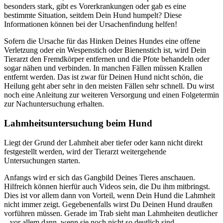
besonders stark, gibt es Vorerkrankungen oder gab es eine
bestimmte Situation, seitdem Dein Hund humpelt? Diese
Informationen können bei der Ursachenfindung helfen!
Sofern die Ursache für das Hinken Deines Hundes eine offene
Verletzung oder ein Wespenstich oder Bienenstich ist, wird Dein
Tierarzt den Fremdkörper entfernen und die Pfote behandeln oder
sogar nähen und verbinden. In manchen Fällen müssen Krallen
entfernt werden. Das ist zwar für Deinen Hund nicht schön, die
Heilung geht aber sehr in den meisten Fällen sehr schnell. Du wirst
noch eine Anleitung zur weiteren Versorgung und einen Folgetermin
zur Nachuntersuchung erhalten.
Lahmheitsuntersuchung beim Hund
Liegt der Grund der Lahmheit aber tiefer oder kann nicht direkt
festgestellt werden, wird der Tierarzt weitergehende
Untersuchungen starten.
Anfangs wird er sich das Gangbild Deines Tieres anschauen.
Hilfreich können hierfür auch Videos sein, die Du ihm mitbringst.
Dies ist vor allem dann von Vorteil, wenn Dein Hund die Lahmheit
nicht immer zeigt. Gegebenenfalls wirst Du Deinen Hund draußen
vorführen müssen. Gerade im Trab sieht man Lahmheiten deutlicher
– vor allem dann, wenn sie noch nicht so deutlich sind.