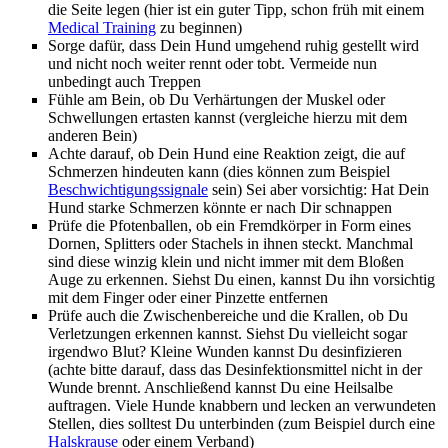
die Seite legen (hier ist ein guter Tipp, schon früh mit einem
Medical Training
zu beginnen)
Sorge dafür, dass Dein Hund umgehend ruhig gestellt wird
und nicht noch weiter rennt oder tobt. Vermeide nun
unbedingt auch Treppen
Fühle am Bein, ob Du Verhärtungen der Muskel oder
Schwellungen ertasten kannst (vergleiche hierzu mit dem
anderen Bein)
Achte darauf, ob Dein Hund eine Reaktion zeigt, die auf
Schmerzen hindeuten kann (dies können zum Beispiel
Beschwichtigungssignale
sein) Sei aber vorsichtig: Hat Dein
Hund starke Schmerzen könnte er nach Dir schnappen
Prüfe die Pfotenballen, ob ein Fremdkörper in Form eines
Dornen, Splitters oder Stachels in ihnen steckt. Manchmal
sind diese winzig klein und nicht immer mit dem Bloßen
Auge zu erkennen. Siehst Du einen, kannst Du ihn vorsichtig
mit dem Finger oder einer Pinzette entfernen
Prüfe auch die Zwischenbereiche und die Krallen, ob Du
Verletzungen erkennen kannst. Siehst Du vielleicht sogar
irgendwo Blut? Kleine Wunden kannst Du desinfizieren
(achte bitte darauf, dass das Desinfektionsmittel nicht in der
Wunde brennt. Anschließend kannst Du eine Heilsalbe
auftragen. Viele Hunde knabbern und lecken an verwundeten
Stellen, dies solltest Du unterbinden (zum Beispiel durch eine
Halskrause
oder einem Verband)