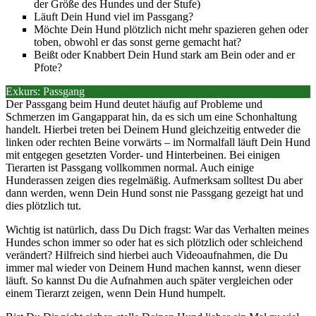
der Größe des Hundes und der Stufe)
Läuft Dein Hund viel im Passgang?
Möchte Dein Hund plötzlich nicht mehr spazieren gehen oder
toben, obwohl er das sonst gerne gemacht hat?
Beißt oder Knabbert Dein Hund stark am Bein oder and er
Pfote?
Exkurs: Passgang
Der Passgang beim Hund deutet häufig auf Probleme und
Schmerzen im Gangapparat hin, da es sich um eine Schonhaltung
handelt. Hierbei treten bei Deinem Hund gleichzeitig entweder die
linken oder rechten Beine vorwärts – im Normalfall läuft Dein Hund
mit entgegen gesetzten Vorder- und Hinterbeinen. Bei einigen
Tierarten ist Passgang vollkommen normal. Auch einige
Hunderassen zeigen dies regelmäßig. Aufmerksam solltest Du aber
dann werden, wenn Dein Hund sonst nie Passgang gezeigt hat und
dies plötzlich tut.
Wichtig ist natürlich, dass Du Dich fragst: War das Verhalten meines
Hundes schon immer so oder hat es sich plötzlich oder schleichend
verändert? Hilfreich sind hierbei auch Videoaufnahmen, die Du
immer mal wieder von Deinem Hund machen kannst, wenn dieser
läuft. So kannst Du die Aufnahmen auch später vergleichen oder
einem Tierarzt zeigen, wenn Dein Hund humpelt.