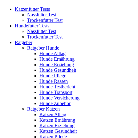
Katzenfutter Tests
Nassfutter Test
Trockenfutter Test
Hundefutter Tests
Nassfutter Test
Trockenfutter Test
Ratgeber
Ratgeber Hunde
Hunde Alltag
Hunde Ernährung
Hunde Erziehung
Hunde Gesundheit
Hunde Pflege
Hunde Rassen
Hunde Testbericht
Hunde Transport
Hunde Versicherung
Hunde Zubehör
Ratgeber Katzen
Katzen Alltag
Katzen Ernährung
Katzen Erziehung
Katzen Gesundheit
Katzen Pflege